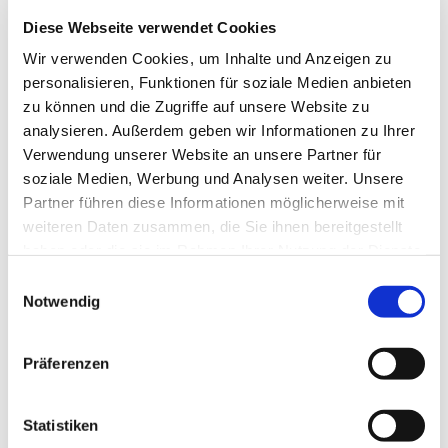
Diese Webseite verwendet Cookies
Wir verwenden Cookies, um Inhalte und Anzeigen zu
personalisieren, Funktionen für soziale Medien anbieten
zu können und die Zugriffe auf unsere Website zu
analysieren. Außerdem geben wir Informationen zu Ihrer
Verwendung unserer Website an unsere Partner für
soziale Medien, Werbung und Analysen weiter. Unsere
Partner führen diese Informationen möglicherweise mit
Der Adler auf dem Kirchendach ist das Symbol des
weiteren Daten zusammen, die Sie ihnen bereitgestellt
Evangelisten Johannes. Er strahlt Freiheit, Würde und
haben oder die sie im Rahmen Ihrer Nutzung der Dienste
Erhabenheit aus. Er ist von allen Seiten zu sehen und
gesammelt haben.
Einwilligungsauswahl
sieht von allen Seiten anders aus. Seine Durchlässigkeit
Notwendig
hat schlicht den praktischen Grund, dass ihn so Stürme
und starke Winde nichts anhaben können.
Präferenzen
Die Taube unter der Deckenwand sybolisiert den
Heiligen Geist, der über der Gemeinde schwebt. Im
Heiligen Geist ist der gekreuzigte und auferstandene
Statistiken
Christus gegenwärtig.