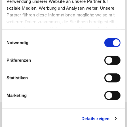
Verwendung unserer Website an unsere Partner für
44577 Castrop-Rauxel
soziale Medien, Werbung und Analysen weiter. Unsere
Partner führen diese Informationen möglicherweise mit
Telefon: 015780404004
weiteren Daten zusammen, die Sie ihnen bereitgestellt
E-Mail: vera.rosin@ekvw.de
haben oder die sie im Rahmen Ihrer Nutzung der Dienste
gesammelt haben.
Einwilligungsauswahl
Notwendig
Präferenzen
Statistiken
Marketing
Evangelische Kirchengemeinde Schwerin-
Details zeigen
Frohlinde Am Weißdorn 2a 44577