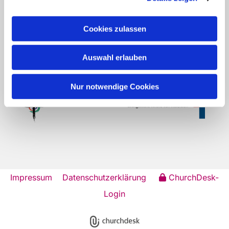
Evangelische Kirchengemeinde Schwerin-
Frohlinde Am Weißdorn 2a 44577
Cookies zulassen
Castrop-Rauxel
Fon:
02305922159
her-kg-schwerin-
frohlinde@ekvw.de
Auswahl erlauben
Kontakt
Nur notwendige Cookies
Impressum
Datenschutzerklärung
ChurchDesk-
Login