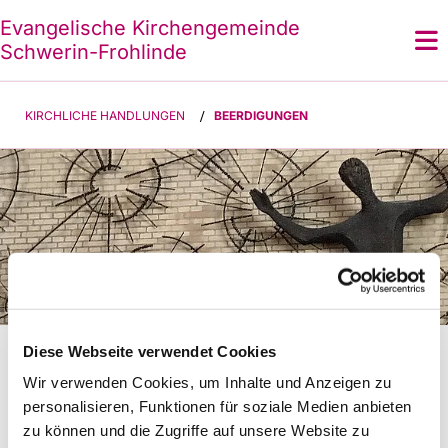
Evangelische Kirchengemeinde
Schwerin-Frohlinde
KIRCHLICHE HANDLUNGEN
/
BEERDIGUNGEN
Beerdigung
Diese Webseite verwendet Cookies
Wir möchten Sie bei einem Sterbefall nicht allein
Wir verwenden Cookies, um Inhalte und Anzeigen zu
lassen. Pfarrerin Vera Rosin ist unter 02305/922149
personalisieren, Funktionen für soziale Medien anbieten
zu erreichen. Sie wird einen Gesprächstermin mit
zu können und die Zugriffe auf unsere Website zu
Ihnen vereinbaren, um alle Fragen rund um die